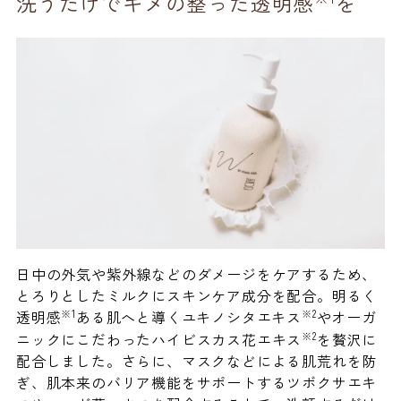
洗うだけでキメの整った透明感
を
日中の外気や紫外線などのダメージをケアするため、
とろりとしたミルクにスキンケア成分を配合。明るく
※1
※2
透明感
ある肌へと導くユキノシタエキス
やオーガ
※2
ニックにこだわったハイビスカス花エキス
を贅沢に
配合しました。さらに、マスクなどによる肌荒れを防
ぎ、肌本来のバリア機能をサポートするツボクサエキ