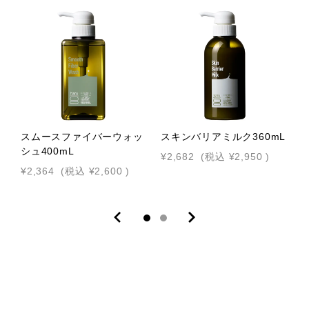
スムースファイバーウォッ
スキンバリアミルク360mL
シュ400mL
2
¥2,682
(税込
¥2,950
)
¥2,364
(税込
¥2,600
)
¥