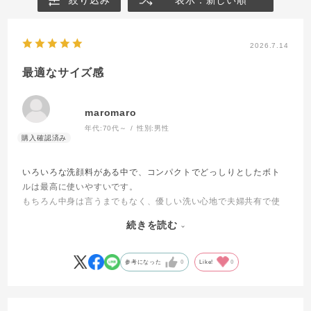
てからお顔全体に広げ良くなじませてください。 その
後、水またはぬるま湯をなじませたあと、しっかりと
すすいでください。
2026.7.14
最適なサイズ感
備考
・容器、デザインなどは予告なく変更となる場合が
maromaro
あります。
年代:
70代～
性別:
男性
・100%天然由来の素材を厳選しており生産数に限り
があるため、1回のご注文につきおひとり様3本ま
でとさせていただいております。ご了承くださ
いろいろな洗顔料がある中で、コンパクトでどっしりとしたボト
ルは最高に使いやすいです。
い。
もちろん中身は言うまでもなく、優しい洗い心地で夫婦共有で使
用しています。
続きを読む
以前、泡の洗顔料に置き換わるかも・・・の時期があったが、こ
っちが残ってくれて感謝しています。
一つ欲を言えば、ふっしゅした後にノズルの先に液がたまって少
参考になった
0
Like!
0
し固まる状態になってしまうので、ここが解消すればなお良いの
ではと思います。もちろん最高の使い心地には何の影響もないの
ですが・・・。