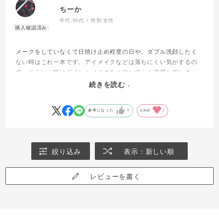
ちーか
年代:
50代
性別:
女性
メークをしていなくて日焼け止め程度の日や、ダブル洗顔したく
ない時はこれ一本です。アイメイクなどは落ちにくい気がするの
で、そういう時はポイントメイクをオフしてから使用していま
す。
続きを読む
目に入るとかなりしみるけれど、成分的に問題ないと思います。
参考になった
0
Like!
1
絞り込み
表示：新しい順
レビューを書く