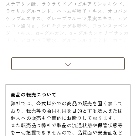
ステアリン酸、ラウラミドプロピルアミンオキシド、
ラウリルグルコシド、ハトムギ種子エキス、オロバン
ケラプムエキス、グレープフルーツ果実エキス、ヒア
ルロン酸Ｎａ、シロキクラゲ多糖体、フランスラベン
ダーエキス、α－グルカン、α－グルカンオリゴサッカ
リド、アロエベラ葉水、グルコシルセラミド、カニナ
バラ果実エキス、オプンチアフィクスインジカ茎エキ
ス、加水分解アカシアマクロスタチア種子エキス、コ
メ発酵液、ツバキ花エキス、エンドウエキス、セイヨ
ウサンザシ果実エキス、ヤエヤマアオキ果汁、乳酸桿
菌、酒粕エキス、トウミツ、加水分解アボカドタンパ
ク、イチゴ種子エキス、セージ葉エキス、ビサボロー
ル、アスコフィルムノドスムエキス、ハイビスカス花
商品の転売について
エキス、ユキノシタエキス、レモン果汁、ツボクサエ
弊社では、公式以外での商品の販売を固く禁じて
キス、ヨモギ葉エキス、グリチルリチン酸２Ｋ、Ｂ
おり、転売等の商用利用を目的とする法人または
Ｇ、エタノール、グリセリン、シクロデキストリン、
個人への販売も全面的にお断りしております。
デキストリン、ヒドロキシプロピルメチルセルロー
また転売品は弊社で製品の流通状態や保管状態等
ス、フィチン酸、マルトデキストリン、メントール、
を一切把握できませんので、品質面や安全面など
塩化Ｎａ、ラベンダー油