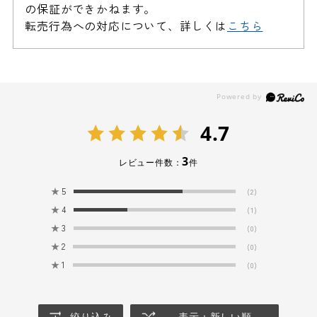
の保証ができかねます。
転売行為への対応について、詳しくは
こちら
香り
・ほのかなラベンダーの香り
・100%天然由来の素材でつくられているため、素材
の収穫時期によって香りが若干異なることがあり
ます。品質には問題ありませんので、安心してご
4.7
使用ください。
3
レビュー件数：
件
使用期限
・未開封の場合、極端な高温多湿・直射日光などのあ
★
5
(2)
たらない通常環境であれば製造より3年間保管可能で
★
4
(1)
す。
★
3
(0)
★
2
(0)
・開封後はお早めにご使用ください。
★
1
(0)
ご使用方法
手とお顔を濡らした後、適量を手に取り、軽く泡立て
絞り込み
表示：新しい順