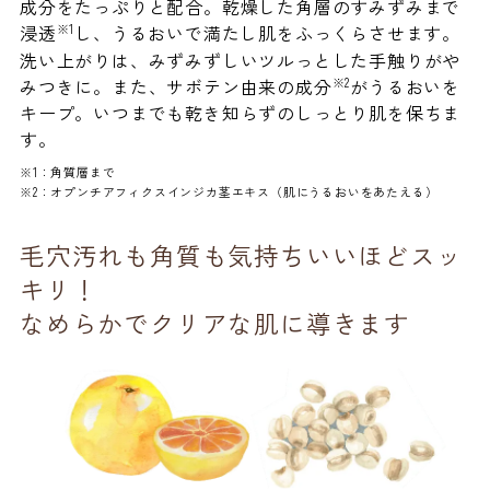
成分をたっぷりと配合。乾燥した角層のすみずみまで
※1
浸透
し、うるおいで満たし肌をふっくらさせます。
洗い上がりは、みずみずしいツルっとした手触りがや
※2
みつきに。また、サボテン由来の成分
がうるおいを
キープ。いつまでも乾き知らずのしっとり肌を保ちま
す。
※1：角質層まで
※2：オプンチアフィクスインジカ茎エキス（肌にうるおいをあたえる）
毛穴汚れも角質も気持ちいいほどスッ
キリ！
なめらかでクリアな肌に導きます