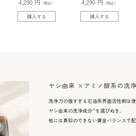
4,290 円
4,290 円
（税込）
（税込）
購入する
購入する
ヤシ由来 ×アミノ酸系の洗
洗浄力の強すぎる石油系界面活性剤は使
ヤシ由来の洗浄成分
を選びぬき、
※
他には真似のできない黄金バランスで配