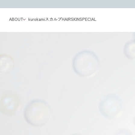
ABOUT
kurokamiスカルプ
HAIR
SKIN
SPECIAL