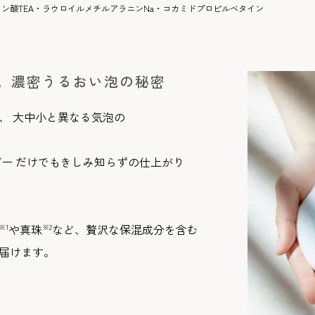
ン酸TEA・ラウロイルメチルアラニンNa・コカミドプロピルベタイン
。濃密うるおい泡の秘密
、 大中小と異なる気泡の
ブー だけでもきしみ知らずの仕上がり
や真珠
など、贅沢な保混成分を含む
※1
※2
届けます。