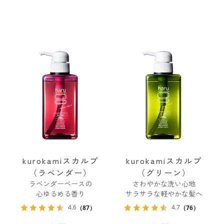
kurokamiスカルプ
kurokamiスカルプ
（ラベンダー）
（グリーン）
ラベンダーベースの
さわやかな洗い心地
心ゆるめる香り
サラサラな軽やかな髪へ
4.6
4.7
（87）
（76）