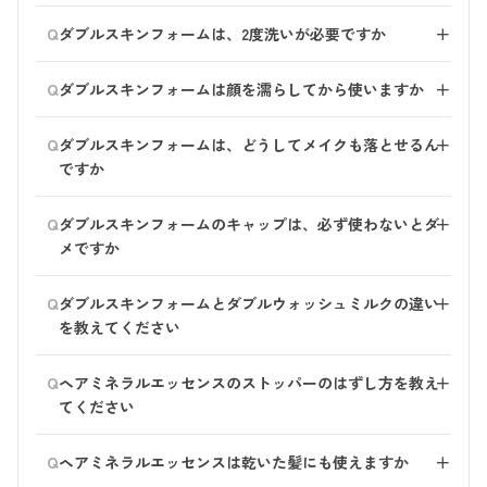
肌質を選ばずご使用いただけます。
Q
ダブルスキンフォームは、2度洗いが必要ですか
＋
基本的には1度でメイクまで落とすことができます。 し
Q
ダブルスキンフォームは顔を濡らしてから使いますか
＋
っかりメイクをした日は、2度洗いをおすすめいたしま
す。
はい、顔を濡らしてからご使用ください。 顔を濡らし
Q
ダブルスキンフォームは、どうしてメイクも落とせるん
＋
たあと、適量（朝１~２プッシュ、夜２~３プッシュ）
ですか
を手にとり、顔全体に広げます。 その後、泡がなくな
るまでしっかりと洗い流してください。
オイルでできた石けんをベースにしているため、同じ油
Q
※しっかりメイクで気になるときは2度洗いをしてくだ
ダブルスキンフォームのキャップは、必ず使わないとダ
＋
分のメイク汚れも落とすことができます。
さい。
メですか
フォームタイプのため口元が大きいつくりとなってお
Q
ダブルスキンフォームとダブルウォッシュミルクの違い
＋
り、お湯や水が入ってしまう場合がございます。 その
を教えてください
ため、お風呂などお湯や水がかかりやすい場所で保管さ
れる場合は、キャップのご使用をお願いいたします。
●ダブルスキンフォームは、泡タイプで、仕上りはさっ
Q
ヘアミネラルエッセンスのストッパーのはずし方を教え
＋
ぱりです。
てください
●ダブルウォッシュミルクは、ミルクタイプで、仕上り
はしっとりです。 保湿力が高いのは、「ダブルウォッ
「白いストッパー」を90度まわして『OPEN』に合わせ
Q
シュミルク」です。お好みに合わせてお選びください。
ヘアミネラルエッセンスは乾いた髪にも使えますか
＋
ると、ストッパーを解除できます。 （ストッパーは紛