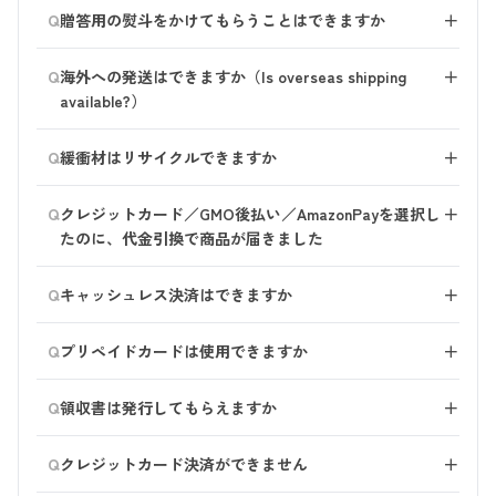
輸送中に商品が破損してしまう可能性があるため、現在
〈注意事項〉
Q
お客様のご都合によるキャンセルが続く場合、新たなご
贈答用の熨斗をかけてもらうことはできますか
＋
ご用意がございません。
・品質低下のおそれがございますので、直射日光の当た
注文を制限する措置をとらせていただく場合がございま
haru専用の輸送箱と緩衝材にて梱包し、お届けいたしま
る場所や降雨にさらされる場所へのご指定はさけてくだ
申し訳ございません。熨斗の対応はできかねます。
す。 ご注文商品は、期間内にお受取りいただくようお
Q
す。
海外への発送はできますか（Is overseas shipping
＋
さい。
願いいたします。
available?）
・配達トラブル防止のため、できる限りわかりやすい場
所をご指定ください。
日本以外の発送は対応しておりません。
・オートロックマンションの場合、マンション内への立
Q
緩衝材はリサイクルできますか
＋
（Unfortunately, not all items are available for shipping
ち入りが必要な場所へのご指定はさけてください。
outside Japan.）
haruでは「バージンパルプ」という素材からできた、紙
・配達員が配達のために、お客様の住宅や車庫、または
Q
クレジットカード／GMO後払い／AmazonPayを選択し
＋
の緩衝材を使用しています。 緩衝材は、紙資源として
マンションなど集合住宅の共有地に立ち入ることをお客
たのに、代金引換で商品が届きました
リサイクルしていただけます。 ダンボールより上質な
様がご了承いただいたものとみなします。
紙を使用しており、リサイクルに向いているエコな緩衝
「クレジットカード」および「GMO後払い」
Q
材です。
キャッシュレス決済はできますか
＋
〈免責事項〉
「Amazonpay」をご希望いただいた場合でも、以下にあ
・ご指定された場所への配達後の盗難・紛失については
てはまる場合は決済ができかねます。 その場合、商品
Amazonpay、PayPayにてお支払いいただけます。
その責任は負いかねます。
Q
のお届けをお待たせすることがないように「代金引換」
プリペイドカードは使用できますか
＋
・天候変化に対する配慮はいたしますが、指定場所への
に変更してお届けいたします。ご了承ください。
申し訳ございません。
配達後の環境要因による商品の汚損・破損などについて
Q
領収書は発行してもらえますか
＋
対応しておりません。
も責任を負いかねます。
1.与信審査で、ご希望に沿えない結果となった場合
haruからの領収書は発行しておりません。
2.クレジットカードの有効期限が切れている場合
Q
クレジットカード決済ができません
＋
▼置き場所 ・宅配ボックス ・玄関前 ・ガスメーターボ
3.ご注文時のご記入内容に不備がある場合
ックス ・自転車のかご ・建物内受付／管理人 ・物置 ・