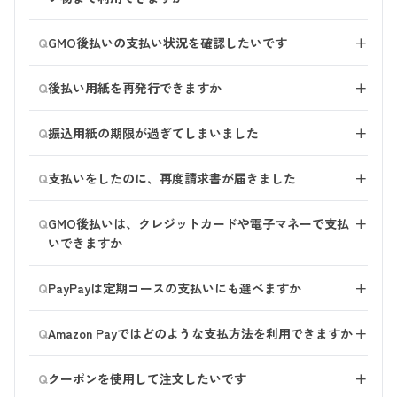
変更前のご注文分についてはカード会社を通してご返金
※お申し込み中の定期コース一覧が複数ある場合は、す
■推奨のインターネットブラウザ ＞『Google
GMO後払い（コンビニ・銀行振込）の上限金額は55,000
いたします。
べてのクレジットカード情報を変更していただく必要が
Q
Chrome（最新版）』 ＞『Safari（最新版）』
GMO後払いの支払い状況を確認したいです
＋
円（税込）です。
※ご利用のカード会社によって、返金までに2か月ほど
ございます。
※上記以外のブラウザをご利用の場合、正しく表示され
※上限金額には、他店での後払いサービスご利用分も含
かかる場合がございます。
後払いサービスを運営しているGMOペイメントサービ
ない場合や、機能の一部が正しく動作しない場合があり
Q
みます。
後払い用紙を再発行できますか
＋
■商品の発送前にご注文内容の「キャンセル」をご希望
スへ、お客様からご連絡をお願いいたします。
ます。 ブラウザやOSを最新のバージョンにアップデー
※上限金額以上をお申し込みの場合は、「クレジットカ
の場合 キャンセルと同時に、カード会社へ決済を取り
後払いサービスを委託している「GMOペイメントサー
トしてから再度お試しください。 なお次の環境につき
ード決済」もしくは「代金引換」をお選びください。
消す手続きを行います。 後日、カード会社を通してご
Q
▼GMOペイメントサービス株式会社
振込用紙の期限が過ぎてしまいました
＋
ビス株式会社」へご連絡をお願いいたします。
ましては、セキュリティの観点やMicrosoftによる開発終
上限金額以上で「後払い」をお選びいただいた場合は、
返金いたします。
・
ご購入者様向け よくある質問
了に伴い、haruオンラインショップでのサポートを終了
後払いサービスを委託している「GMOペイメントサー
払込用紙を発行できません。ご注意ください。
■定期コースをご利用いただいている場合 次回配達日
・電話番号：0570-666-350（平日10：00～17：00）
Q
▼GMOペイメントサービス株式会社
支払いをしたのに、再度請求書が届きました
＋
しております。推奨環境でのご利用をお願いいたしま
ビス株式会社」へ、ご連絡をお願いいたします。
の8日前にご指定の口座より引き落としさせていただき
・
ご購入者様向け よくある質問
す。
ます。
ご入金の確認に数日かかるため、行き違いでお支払いを
┗ページ内のチャットボットより、「請求書を再発行し
Q
▼GMOペイメントサービス株式会社
GMO後払いは、クレジットカードや電子マネーで支払
＋
お願いするご案内が届く場合がございます。 お支払い
たい（なくした）」を選んでください。
・スマートフォン以外の携帯電話からのご利用
・
いできますか
ご購入者様向け よくある質問
から5日以上経過して請求書（メール）が届いた場合
・電話番号：0570-666-350（平日10：00～17：00）
・Windows XP以前のパソコンからのご利用
・電話番号：0570-666-350（平日10：00～17：00）
は、お手数ですが、「GMOペイメントサービス株式会
■クレジットカード 基本的にはご利用いただけず、現
・Internet Explorerでのご利用てから再度お試しくださ
Q
社」までご連絡をお願いいたします。
PayPayは定期コースの支払いにも選べますか
＋
金でのお支払いをお願いしております。 利用するコン
い。
ビニエンスストアによって、クレジットカードにて払込
定期コースのお支払いにはお選びいただけません。
■GMOペイメントゲートウェイ株式会社
Q
できるか対応が異なるようです。 恐れ入りますが、お
Amazon Payではどのような支払方法を利用できますか
＋
電話番号：0570-666-350
客様からコンビニエンスストアへご確認いただくようお
Amazonアカウントに登録されたクレジットカード、
営業時間：10時～17時 （土日祝日・年末年始を除く）
願いいたします。
Q
クーポンを使用して注文したいです
＋
Amazonギフトカードを使ったお支払い、あと払い（ペ
■電子マネー 請求書バーコードを読み込んでいただく