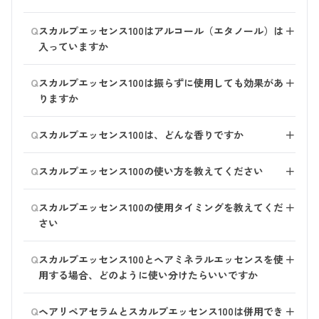
記載通りですので、ご安心ください。
べたつきを軽減するため、マイクロナノバブル発生装置
Q
スカルプエッセンス100はアルコール（エタノール）は
＋
を採用いたしました。
入っていますか
マイクロナノバブルで頭皮への浸透をサポートすること
で、肌なじみをよくしお使いいただきやすいよう工夫し
配合しています。
Q
ました。
スカルプエッセンス100は振らずに使用しても効果があ
＋
マイクロナノバブル発生装置を使うことで、エタノール
りますか
量の軽減に取り組みました。
振らずにご使用いただいても育毛効果が期待できます。
Q
スカルプエッセンス100は、どんな香りですか
＋
振ることでより浸透し、べたつきの軽減につながるた
め、マイクロナノバブルを発生させてのご使用をおすす
やさしい柑橘系の香りです。
Q
めしていますが、振ることが難しい場合はそのままご使
スカルプエッセンス100の使い方を教えてください
＋
用いただけます。
①育毛剤がナノバブル発生装置を通るように、容器を5
Q
スカルプエッセンス100の使用タイミングを教えてくだ
＋
～10秒（約20～30回）振り、マイクロナノバブルを発生
さい
させます。
②頭皮が見えるように髪をかき分け、生え際や分け目な
頭皮に何もつけていない状態でのご使用をおすすめして
Q
どの気になる箇所を中心に適量（7プッシュ目安）を直
スカルプエッセンス100とヘアミネラルエッセンスを使
＋
おります。 朝晩1日2回を目安に、スタイリング前やタオ
接スプレーします。
用する場合、どのように使い分けたらいいですか
ルドライ後の頭皮にお使いください。
③頭皮をマッサージするように、液を馴染ませます。
●育毛効果を期待する場合はスカルプエッセンス100
Q
ヘアリペアセラムとスカルプエッセンス100は併用でき
＋
を、 髪や頭皮の保湿を期待する場合はヘアミネラルエ