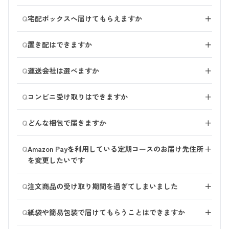
電話やハガキ、楽天市場やYahoo!ショッピングのharuオ
が同封されます。贈り物の場合はお買上伝票が入らない
■ご利用のインターネット環境について 下記のインタ
ンセルし、再度ご注文手続きを行ってください。
解決できない場合は、haruお客様センターまでご連絡く
１回のご注文につき、１件のお届け先しかご入力いただ
ンラインショップからご注文いただいた場合は、
よう手配いたしますので、お客様センターまでご連絡く
ーネット環境では、正常に動作しない場合がございま
Q
宅配ボックスへ届けてもらえますか
＋
また、佐川急便とLINEで友だちになると配送状況の確認
ださい。
けません。 複数のお届け先がある場合は、ご住所ごと
お客様ご自身でのパスワード再設定ができません。
ださい。
す。
や、再配達の依頼、配達日・受取場所の変更などが簡単
にご注文手続きをお願いいたします。
haruお客様センターまでご連絡ください。
お届けいたします。 ご自宅に宅配ボックスがあり、お
に手続きできます。
Q
置き配はできますか
＋
荷物を入れることができる状態であれば、ご指示がなく
・スマートフォン以外の携帯電話からご利用の場合
【6】RFC（インターネット技術の国際標準）に準拠し
ともご不在時は宅配ボックスへお届けいたします。
・Windows XP以前のパソコンからご利用の場合
佐川急便Webサービスの
スマートクラブ
および
佐川急便
（参考）佐川急便 LINEのご紹介
ていないメールアドレスを設定していませんか
Q
運送会社は選べますか
＋
・Internet Explorerをご利用の場合 上記以外のインター
LINE公式アカウント
を通じて、置き配がご利用いただけ
※例
ネット環境や、インターネットブラウザをご利用いただ
ます。 商品発送完了後にお客様ご自身で選択をお願い
スマートクラブとID連携すると、さらに便利にご利用い
佐川急便での配送となり、他の配送業者でのお届けはで
・@の直前に、ドット（.）が使用されている：
くことで解決する場合がございます。 haruでは
Q
いたします。
コンビニ受け取りはできますか
＋
ただけます。佐川急便のサービスもぜひご利用くださ
きかねます。 ご了承ください。
aabbcc.@xxx.ne.jp
「Google Chrome（最新版）」または「safari（最新
い。
・ドット（.）が連続している：aabb..cc@xxx.co.jp
コンビニ受け取りは対応しておりません。
版）」での利用をおすすめしております。
▼受け取り方法を置き配に変更する流れ
Q
どんな梱包で届きますか
＋
・先頭にハイフン（-）が使用されている：-
スマートフォンやパソコンから、佐川急便会員向け Web
（参考）佐川急便 スマートクラブのご紹介
aabbcc@xxx.com
haruオリジナルデザインの輸送箱（段ボール）と緩衝材
サービスのスマートクラブにログイン、またはアクセス
Q
Amazon Payを利用している定期コースのお届け先住所
＋
で、大切にお届けいたします。 ご注文商品に合わせた
した後、お荷物の受け取り方法で「置き配」を選択、
【7】 haruオンラインショップに登録のないメールアド
を変更したいです
大きさの箱でお届けいたします。
「指定可能な受け取り場所」からご希望の受け取り場所
レスを入力されていませんか
を指定します。
マイページへログイン後、「お申し込み中の定期コー
メールアドレスが未登録の場合、もしくはharuオンライ
Q
注文商品の受け取り期間を過ぎてしまいました
＋
また、佐川急便 LINE 公式アカウントよりお客さまのス
ス」の「ご注文内容の確認・変更」を選択後、「お届け
ンショップに登録のないメールアドレスを入力された場
マートフォンに届く、お届け予定通知からも「置き配」
先住所」からご変更をお願いいたします。
合はパスワード再設定メールが送信されません。
出荷から7日以上経過した商品は、弊社に返送された
の選択が可能です。
Q
紙袋や簡易包装で届けてもらうことはできますか
＋
haru お客様センターにお問い合わせの上、メールアドレ
後、キャンセルの手続きを行います。
スの変更手続きをお願いいたします。
※配送先住所に誤りがある場合も、返送となります。