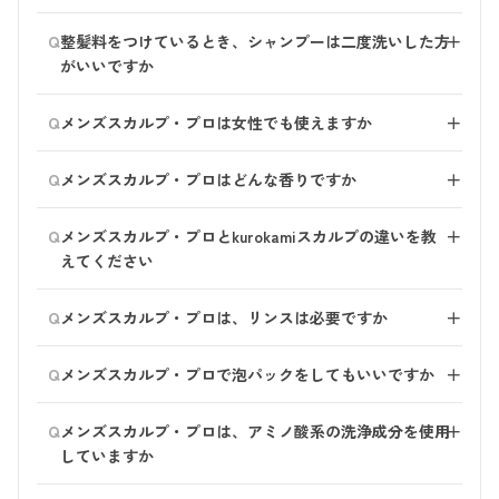
です。
はい、以下商品は、環境に配慮した容器を使っていま
Q
整髪料をつけているとき、シャンプーは二度洗いした方
＋
す。
がいいですか
※2024年6月現在
基本的に1回のシャンプーで汚れが落ちるように作って
Q
・kurokamiスカルプ（オリジナル）
メンズスカルプ・プロは女性でも使えますか
＋
おります。
・kurokamiスカルプ（ラベンダーブレンド）
特に、メンズスカルプ・プロは整髪料もすっきり落ちる
女性の方にもご使用いただけますが、皮脂や整髪料をし
・kurokamiスカルプ（グリーンブレンド）
Q
ようにとお作りしているシャンプーです。 もし一度で
メンズスカルプ・プロはどんな香りですか
＋
っかり落とすため、髪が長い場合はきしみが気になる場
・ヘアミネラルエッセンス
落ちにくい場合は、二度洗いをしていただくか、 シャ
合がございます。 髪の長いお客様がメンズスカルプ・
メントールやハッカ油、オレンジやライムの精油をブレ
・スムースファイバーウォッシュ
ンプー前の予洗い（シャワーでしっかりと流す）をしっ
Q
プロをお使いになる場合は、トリートメントも合わせて
メンズスカルプ・プロとkurokamiスカルプの違いを教
＋
ンドした、クールなシトラスミントの香りです。
・スキンバリアミルク
かりしていただくと泡立ちが良くなり、すっきり洗い上
お使いいただくと、髪がしっとりまとまります。
えてください
他の商品についても、随時検討を進めております。
がります。
女性のお客様で、さわやかな使用感がお好きな場合に
「kurokamiスカルプシリーズ」は、女性の髪や頭皮のこ
は、
「kurokamiスカルプ（グリーンブレンド）」
もお
Q
メンズスカルプ・プロは、リンスは必要ですか
＋
とを考えたシャンプーで、髪のまとまりやしっとりした
すすめです。
仕上がりが特徴です。
リンスやトリートメントは不要です。洗浄成分を独自に
Q
「メンズスカルプ・プロ」は、男性の髪や頭皮のことを
メンズスカルプ・プロで泡パックをしてもいいですか
＋
ブレンドして、シャンプー１本でもきしみにくい仕上り
考え kurokamiスカルプに比べると清涼感のある、すっ
になっています。
はい、泡パックもおすすめです。 泡パックをすると、
きりした洗い上がりです。
Q
メンズスカルプ・プロは、アミノ酸系の洗浄成分を使用
＋
頭皮の汚れがより落ちやすくなります。
していますか
はい、アミノ酸系の洗浄成分を配合しているシャンプー