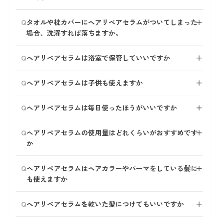
ご使用いただけます。 メイクをしっかり落としたい場
Q
タオルや枕カバーにヘアリペアセラムがついてしまった
＋
合は、あまりもこもこに泡立てず、軽めに泡立ててくだ
場合、洗濯すれば落ちますか。
さい。
タオルや衣服にヘアリペアセラムがついてしまうと、洗
Q
ヘアリペアセラムは浴室で保管していいですか
＋
剤や漂白剤を使用しても色が残ってしまいます。
ヘアリペアセラムを使用する場合はしっかりすすぎ、タ
はい、問題ございません。
Q
オルなどにつかないようにご注意ください。
ヘアリペアセラムは子供も使えますか
＋
ご使用いただけます。 しかし、小さいお子様は髪のダ
Q
ヘアリペアセラムは毎日使ったほうがいいですか
＋
メージが少ないので効果は感じづらいかもしれません。
カラーリングや縮毛矯正されるご年齢のお子様であれ
毎日髪はダメージを受けるため、基本的には毎日のご使
Q
ば、ヘアリペアセラムの効果をご実感いただけるのでは
ヘアリペアセラムの使用量はどれくらいがおすすめです
＋
用をおすすめしております。 しかし、ダメージ度合も
ないかと思います。 年齢ではなく、髪のダメージ度合
か
様々かと思いますので、スペシャルケアとして週2～3回
いでご使用をご検討いただくことをおすすめいたしま
の使用でも問題ございません。
髪の長さにあわせたおすすめの使用量はこちらです。
す。
Q
ヘアリペアセラムはヘアカラーやパーマをしている髪に
＋
も使えますか
ショート：4プッシュ
ボブヘア：5プッシュ
はい、ご使用いただけます。 傷んだ髪を補修してくれ
Q
セミロング：6プッシュ
ヘアリペアセラムを乾いた髪につけてもいいですか
＋
るため、カラーやパーマをしている方におすすめのアイ
ロング：7プッシュ～ 髪の量やダメージの度合いにあわ
テムです。