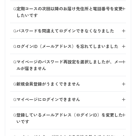
【マイページからの手続き方法】
haruお客様センターで手続きいたしますので、お客様セ
Q
1.「お申込み中の定期コース一覧」を選択
定期コースの次回以降のお届け先住所と電話番号を変更
＋
ンターまでご連絡ください。
2.解約したい定期コースの「ご注文内容の確認・変更す
したいです
る」ボタンを選択
マイページにログイン後、「お申込み中の定期コース」
3.画面をスクロール（下へ進む）し、「定期コースの解
Q
パスワードを間違えてログインできなくなりました
＋
よりお届け先の変更を承っております。
約」欄より「解約する」を選択
※基本住所（請求先）は、マイページの「会員情報」よ
ログインID（メールアドレス）とパスワードを一定回数
4.解約理由を選び、「次へ」を選択
Q
りご変更ください。
ログインID（メールアドレス）を忘れてしまいました
＋
間違えると
5.内容を確認し、「定期コースを解約する」ボタンを選
一時的にロックがかかり、ログインできない状態となり
択
お問い合わせフォームより ログインIDがわからないこと
Q
ます。
マイページのパスワード再設定を選択しましたが、メー
＋
手続き後に送信される自動配信メールをもって、解約手
と合わせて、次の情報をお知らせください。
恐れ入りますが、30分ほど経ってから再度ご利用くださ
ルが届きません
続き完了となります。
ご本人様確認ができましたら、ご登録のメールアドレス
い。
をご案内いたします。
次の内容にお心当たりがないかご確認をお願いいたしま
※次回お届け日の8日前になると出荷の手配に入るた
Q
新規会員登録がうまくできません
＋
す。
め、ご注文履歴に記載されます。
・お名前
■メールアドレスに不備がある場合 よくあるエラー内
直近でお届け予定がある場合は、ご注文履歴も必ずご確
・お電話番号
Q
【1】ご登録いただいたメールアドレスは正しく入力さ
マイページにログインできません
＋
容例を参考に、アドレスに間違いがないかご確認くださ
認ください。
・ご住所
れていますか
い。
■haruオンラインショップ（当サイト）で、初めてお買
・（もしおわかりであれば）顧客番号
半角入力になっていますか？不要な文字やスペース（空
Q
登録しているメールアドレス（ログインID）を変更した
＋
一度解約しても、再度定期コースをご注文いただくこと
い物をする場合 （雑誌やお電話からのご注文や、楽
白）は入っていませんか？
-----------------------
いです
で再開していただけます。
天・Amazon・Yahooからのご注文含む） マイページは
例①）test.@haru.jp →「＠」の前に「.」が入力されて
まだ作成されていないため、ログインできません。 今
マイページにてメールアドレスの変更が可能です。
【2】迷惑メールフォルダなど、通常と異なる受信ボッ
いる