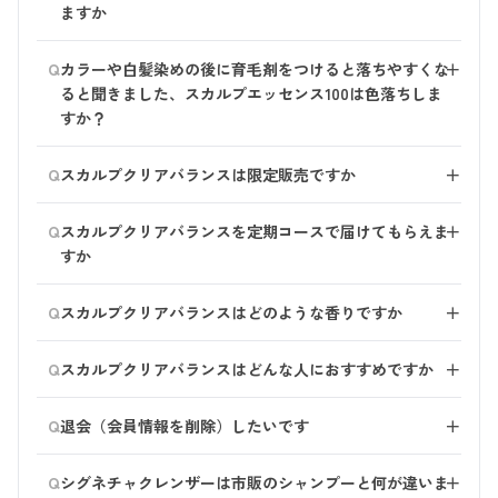
ますか
ッセンスをおすすめします。
●どちらもご使用する場合は、頭皮はスカルプエッセン
はい、ヘアリペアセラムとスカルプエッセンス100は併
Q
ス100、髪にはヘアミネラルエッセンスをお使いいただ
カラーや白髪染めの後に育毛剤をつけると落ちやすくな
＋
用できます。 ヘアリペアセラムは今あるダメージケア
くことをおすすめします。
ると聞きました、スカルプエッセンス100は色落ちしま
し、スカルプエッセンス100は、頭皮環境を整え、これ
（どちらも頭皮に使うと、保湿力が高いためべたつきを
すか？
から生えてくる髪を育む商品です。
感じる場合がございます） その際の使用順序は、スカ
スカルプエッセンス100に限らず、エタノールが配合さ
ルプエッセンス100→ヘアミネラルエッセンスの順での
Q
スカルプクリアバランスは限定販売ですか
＋
れている商品を使用するとカラーの持ちに影響する場合
ご使用がおすすめです。
がございます。
スカルプクリアバランスは定番商品として、通年で販売
Q
スカルプエッセンス100は、エタノールを配合しており
スカルプクリアバランスを定期コースで届けてもらえま
＋
します。 頭皮のお悩みに合わせてお選びください。
ますので、 気になる場合は、髪ではなく頭皮（髪の根
すか
本付近）の目立たない部分からお試しいただくようお願
恐れ入りますが、スカルプクリアバランスは定期コース
いいたします。
Q
スカルプクリアバランスはどのような香りですか
＋
としてお届けができかねる商品です。
ほんのり広がるユーカリの香りです。 香り成分は必要
Q
スカルプクリアバランスはどんな人におすすめですか
＋
な量にとどめながらも、泡立てたときにほんのりユーカ
リを感じられるように調合※しました。
スカルプクリアバランスは、深刻な頭皮トラブルに着目
Q
※ユーカリ葉油、ティーツリー葉油、ライム油、ユーカ
退会（会員情報を削除）したいです
＋
し、乱れた頭皮環境を改善することを目的としたシャン
リプツスラジアタ葉/茎油（芳香）
プーです。 haru最高峰の頭皮ケア力※のシャンプーのた
退会はマイページよりお手続きいただけます。
Q
め、頭皮トラブルでお悩み方や、フケ・かゆみが気にな
シグネチャクレンザーは市販のシャンプーと何が違いま
＋
マイページにログイン後、「会員情報」よりお手続きく