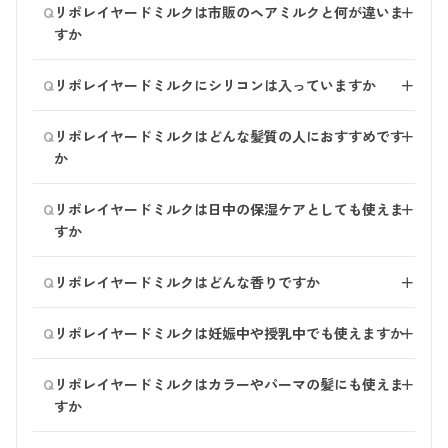
Q
リポレイヤードミルクは市販のヘアミルクと何が違いま
＋
カルプが毎日のベーシックケアだとすれば、シグネチャ
すか
クレンザーは精製水ゼロ※の原液処方とクラフト泡、こ
ころのゆらぎに寄り添う精油ブレンドで、ケアの質と時
一般的なヘアミルクは、髪の表面をコーティングして一
Q
間価値を高めたプレステージラインです。
リポレイヤードミルクにシリコンは入っていますか
＋
時的に手触りを整えるものが中心です。
リポレイヤードミルクは、髪内部のCMC層やタンパク質
入っていません（シリコンフリー）。植物由来のCMC補
※精製水ゼロ：製造段階で精製水を使用していないこと
Q
空洞にまでアプローチする浸透設計。ペリセア※10%と
リポレイヤードミルクはどんな髪質の人におすすめです
＋
修成分と高浸透※オイルのブレンドにより、シリコンに
リポソーム技術で成分を届け、使うほどにハリ・弾力と
か
頼らずになめらかな指通りと自然なツヤを叶えます。
ツヤを感じやすい処方です。
※角質層まで
乾燥・ダメージ・うねり・広がりが気になる方、カラー
Q
リポレイヤードミルクは日中の保湿ケアとしても使えま
＋
やパーマで髪が弱っている方におすすめです。
※ペリセア：ジラウロイルグルタミン酸リシンNa
すか
細い髪でも重くなりにくく、毛先までしなやかにまとま
りやすいテクスチャで、基本的にはほとんどの髪質の方
はい、お使いいただけます。軽やかなミルク処方でべた
Q
にお使いいただけます。
リポレイヤードミルクはどんな香りですか
＋
つきにくく、ツヤとしっとり感をキープしながら、日中
の乾燥や摩擦で広がりやすい髪も指通りよく整えます。
ノバラやゼラニウムのやさしいローズ調をベースに、ラ
Q
リポレイヤードミルクは妊娠中や授乳中でも使えますか
＋
ベンダーとイランイランの落ち着き、ニュウコウジュの
静かな深み、ライムの澄んだシトラスを重ねた天然精油
スキンケア発想のやさしい処方で刺激の強い成分は配合
Q
100%のブレンドです。
リポレイヤードミルクはカラーやパーマの髪にも使えま
＋
していません。
すか
一般的な化粧品と同様にお使いいただけますが、頭皮に
傷や炎症がある場合やご不安がある場合は、使用前に医
はい、お使いいただけます。CMC補修成分とペリセア※