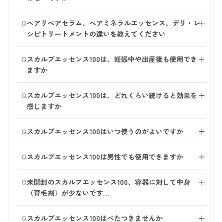
アリペアセラムをなじませながら、頭皮をマッサージす
るように洗ってください。
ヘアリペアセラムに含まれるヘマチンは、着色する（染
Q
※髪の近くでスプレーすることをおすすめします。 髪
ヘアリペアセラム、ヘアミネラルエッセンス、デリ・レ
＋
める）成分ではありませんが、床や壁に付いてしまった
から遠い位置だと、広範囲にスプレーが広がり髪以外の
シピトリートメントの違いを教えてください
まま乾いてしまうと、色が落ちづらくなることがありま
部分に付く場合がございます。 詳しい使い方は
こちら
す。
●ヘアリペアセラム： 3商品の中で、高い補修力を持っ
もご覧ください。
Q
水分を含んでいるあいだに洗い流していただくことをお
スカルプエッセンス100は、妊娠中や出産後も使用でき
＋
ているインバスケア。髪のダメージ・ハリコシが気にな
すすめいたします。
ますか
る方におすすめです。
中身が少なくなり、スプレーが出にくくなった場合は、
●ヘアミネラルエッセンス： ダメージ補修+うるおい補
ご使用いただけます。
シャンプーを髪全体に泡立てた後、ヘアリペアセラムを
Q
給のアウトバスケア。サラサラの仕上りが好きな方にお
スカルプエッセンス100は、どれくらい続けると効果を
＋
肌がデリケートになったり、香りに敏感になる時期もあ
手に取り髪(シャンプー)になじませてください。
すすめです。
感じますか
るかと思いますので、ご体調に合わせてご使用くださ
●デリ・レシピトリートメント： ダメージ補修+うるお
い。
髪は毎日少しずつ成長していくため、こつこつケアして
い補給のインバスケア。しっとり仕上げたい方におすす
Q
ご心配な場合はお医者様にご相談の上、ご使用の判断を
スカルプエッセンス100はいつ使うのがよいですか
＋
いただくことが大切です。 頭皮ケアに関しては、最低
めです。
お願いいたします。
でも５～６か月はご継続いただくことをおすすめいたし
朝晩2回のご使用がおすすめです。 朝はスタイリング前
Q
ます。
スカルプエッセンス100は男性でも使用できますか
＋
に、夜はドライヤー前の頭皮にお使いください。
性別にかかわらずご使用いただけます。
Q
未開封のスカルプエッセンス100、容器に対して中身
＋
（育毛剤）が少ないです…
スカルプエッセンス100は、振ってお使いいただくため
Q
スカルプエッセンス100はべたつきませんか
＋
に あえて容器内にゆとりを持たせています。 内容量は