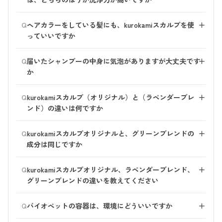
洗浄力に違いはありません。 グリーンブレンドはさわ
Q
ヘアカラーをしている髪にも、kurokamiスカルプを使
＋
やかさを感じていただけるように、洗浄成分を配合して
っていいですか
います。
洗浄力は同じですが、泡切れや泡の質感の違いによっ
ヘアカラーや白髪染めをしている方でもお使いいただけ
Q
て、オリジナルとは異なる使用感に仕上げています。
届いたシャンプーの中身に気泡がありますが大丈夫です
＋
ます。
か
※kurokamiスカルプは、髪を染めるようなシャンプーで
はありませんので、カラーをしていてもご使用いただけ
haruのシャンプーは泡立ちがよいことが特徴です。 その
Q
ます。
kurokamiスカルプ（オリジナル）と（ラベンダーブレ
＋
ため、輸送中の揺れにより一時的に気泡が発生する場合
ンド）の違いは何ですか
がございます。 品質に問題はございませんので安心し
てお使いください。
使い心地や使用方法は全く同じで、香りのみ異なりま
Q
kurokamiスカルプオリジナルと、グリーンブレンドの
＋
す。 お好きな香りをお選びください。
成分は同じですか
成分の配合が一部異なります。 しっとりする使用感が
Q
kurokamiスカルプオリジナル、ラベンダーブレンド、
＋
お好きな方は、オリジナルまたはラベンダーブレンドが
グリーンブレンドの違いを教えてください
おすすめです。 さわやかな使用感がお好きな方は、グ
リーンブレンドがおすすめです。
●オリジナル： 柑橘系の香りで、 仕上りはしっとりで
Q
※オリジナルとラベンダーブレンドは香り成分のみの違
バイオペットの容器は、環境にどういいですか
＋
す。
いで、使用感や機能は同じです。
●ラベンダーブレンド： ラベンダーベースの香りで、