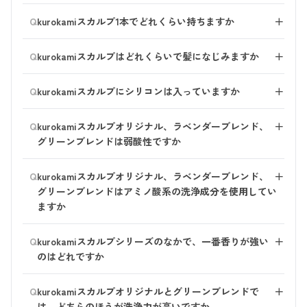
りますので、お使いいただいて「もっとスッキリ感がほ
●セミロング：3プッシュ
リンスやコンディショナーを使わなくとも、しっとりま
ティクルを補修。つい触れてしまうなめらかな手触り
Q
しい」「においケアに力をいれたい」と感じられる場合
kurokamiスカルプ1本でどれくらい持ちますか
＋
●ロング：4プッシュ
とまる髪をご実感いただけると思います。 ご満足いた
に。
は、男性用シャンプー
「メンズ スカルプ・プロ」
がお
だく仕上がりのために、髪の長さに合わせた量をご使用
使う頻度や量によりますが、 髪の長さに合わせた量で
すすめです。
Q
ください。
kurokamiスカルプはどれくらいで髪になじみますか
＋
●髪のボリュームケアをしたい！
毎日お使いいただいた場合は次のとおりです。
kurokamiスカルプよりも皮脂や整髪料を落とす力が高
→天然由来の育毛剤 スカルプエッセンス100 がおすすめ
ご実感には個人差がございますが、毎日のケアで使う度
く、より爽やかな仕上がりです。
（詳しい使い方はこちら）
です。 抜け毛を防ぎながら髪の発毛を促してくれま
Q
ショート（2プッシュ）：約2か月分
kurokamiスカルプにシリコンは入っていますか
＋
に美容成分が髪になじんでいきます。 使い初めにきし
※髪の状態によって、使用感や仕上がりは異なります。
す。ふんわりボリュームのある髪へ。
ボブ（2.5プッシュ）：約1.5か月分
みやパサつきを感じられる場合も、使い続ける中で良い
いいえ、シリコン無添加（ノンシリコン）です。 （haru
乾燥やダメージが激しい場合は、
トリートメント
や
髪
セミロング（3プッシュ）：約1～1.5か月分
Q
変化を感じてきたと嬉しいお声もお寄せいただいており
kurokamiスカルプオリジナル、ラベンダーブレンド、
＋
商品は、シャンプー以外の商品もノンシリコンです。）
の美容液
もご一緒にお使いください。
ロング（4プッシュ）：約1か月分
ます。
グリーンブレンドは弱酸性ですか
シャンプーのもこもこ泡を約3分おくだけの「髪と頭皮
はい、弱酸性です。
の泡パック」や、使用量を増やすことで美容成分が行き
Q
kurokamiスカルプオリジナル、ラベンダーブレンド、
＋
渡りやすくなります。 ぜひお試しください。
グリーンブレンドはアミノ酸系の洗浄成分を使用してい
ますか
はい、アミノ酸系の洗浄成分を配合しています。
Q
kurokamiスカルプシリーズのなかで、一番香りが強い
＋
のはどれですか
kurokamiスカルプシリーズ（オリジナル、ラベンダーブ
Q
kurokamiスカルプオリジナルとグリーンブレンドで
＋
レンド、グリーンブレンド）の香りの強さは同じです。
は、どちらのほうが洗浄力が高いですか