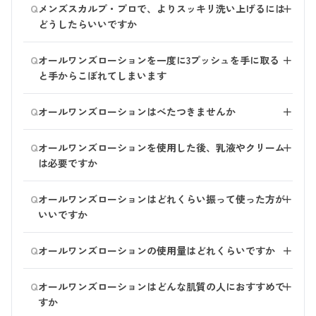
Q
メンズスカルプ・プロで、よりスッキリ洗い上げるには
＋
です。
どうしたらいいですか
■2度洗い 1回目で整髪料や汚れを落とし、2回目は頭皮
Q
オールワンズローションを一度に3プッシュを手に取る
＋
に栄養を与えるイメージで洗ってみてください。
と手からこぼれてしまいます
量は1回目1プッシュ、2回目0.5プッシュを目安にご使用
ください。（髪の量に合わせて調整してください）
1プッシュずつ手に取っていただき、その都度肌になじ
Q
■泡パック 泡パックをすると、頭皮の汚れがより落ち
オールワンズローションはべたつきませんか
＋
ませてお使いください。
やすくなります。
サッとなじみますので、べたつきは感じづらいと思いま
Q
オールワンズローションを使用した後、乳液やクリーム
＋
す。 スキンケアは毎日のことですから、できるだけ手
は必要ですか
間をかけずお使いいただけるように 肌に浸透※しやす
い成分(フルボ酸)を配合しています。
1本でケアが完了するオールインワンの化粧水ですの
Q
※角質層まで
オールワンズローションはどれくらい振って使った方が
＋
で、乳液やクリームは基本的に必要ありません。 物足
いいですか
りない場合は、オールワンズローションを重ね付けする
ことをおすすめします。
容器全体を軽く揺らす程度で大丈夫です。
Q
オールワンズローションの使用量はどれくらいですか
＋
1回につき3プッシュがおすすめです。 一度に手に取ると
Q
オールワンズローションはどんな肌質の人におすすめで
＋
あふれるため、1プッシュずつ様子を見ながら量を加減
すか
してください。