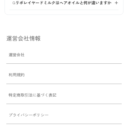
Q
師にご相談ください。
リポレイヤードミルクはヘアオイルと何が違いますか
＋
浸透設計により、施術後のダメージをケアしながら、退
色やパサつきを抑えることを目指した処方です。特にブ
ヘアオイルは主に髪表面をコーティングしてツヤを与え
リーチ毛やエイジング毛など、デリケートな髪にもおす
るケア。リポレイヤードミルクは、髪内部まで成分を届
すめです。
けて内側から整え、髪の美しさを“育てるケア”を想定し
ています。
※ペリセア：ジラウロイルグルタミン酸リシンNa
運営会社情報
オイルでは届きにくい内側のダメージにアプローチしな
がら、軽やかでふんわりとした仕上がりを目指したミル
クです。
運営会社
利用規約
特定商取引法に基づく表記
プライバシーポリシー