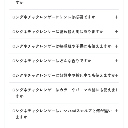
る方におすすめです。
すか
ださい。
シグネチャクレンザーは、一般的なシャンプーで多くを
Q
シグネチャクレンザーにリンスは必要ですか
＋
占める製造段階の精製水を一切使わない原液発想の処方
です。
基本的には1本で「洗浄・保湿・補修」まで完結する設
Q
アミノ酸系洗浄成分と植物・発酵由来成分により、汚れ
シグネチャクレンザーに詰め替え用はありますか
＋
計です。
を落としながら地肌にうるおいを与え、髪のうねりやパ
濃密なクラフト泡そのものが泡パックのように髪と地肌
ありません。水で薄めない原液処方のため、衛生面と品
サつきが気になりにくい仕上がりへ導きます。
Q
を包み込み、泡パックをしなくても、洗いながらケアで
シグネチャクレンザーは敏感肌や子供にも使えますか
＋
質安定を最優先し、詰め替えではなく容器入りタイプの
きます。
みのご用意としています。
アミノ酸系の低刺激性洗浄成分を採用し、合成着色料・
Q
シグネチャクレンザーはどんな香りですか
＋
鉱物油・シリコンなどは不使用です。
ご家族でもお使いいただける設計ですが、お子様は1歳
ノバラ＆ゼラニウムのやさしいローズ調に、ラベンダー
Q
以降、肌の様子を見ながらご使用ください。
シグネチャクレンザーは妊娠中や授乳中でも使えますか
＋
とイランイランの落ち着き、ニュウコウジュとライムの
澄んだシトラスを重ねた天然精油100%ブレンドです。
刺激の強い成分を避けたやさしい処方で、一般的なシャ
Q
花がふわりと開き、最後は空気が澄んでいくような香り
シグネチャクレンザーはカラーやパーマの髪にも使えま
＋
ンプーと同様にお使いいただけます。
で、朝にも夜にも使いやすいバランスです。
すか
ただし、体調やご不安がある場合、また頭皮に傷や炎症
がある場合は、念のため医師にご相談のうえご使用くだ
はい、お使いいただけます。アミノ酸系洗浄×補修成分
Q
さい。
シグネチャクレンザーはkurokamiスカルプと何が違い
＋
で、カラーやパーマ後のデリケートな髪をいたわりなが
ますか
ら洗い、キューティクルの乱れによる退色・パサつきを
抑えたなめらかな質感を目指します。
どちらも「地肌ファースト」は共通ですが、kurokamiス