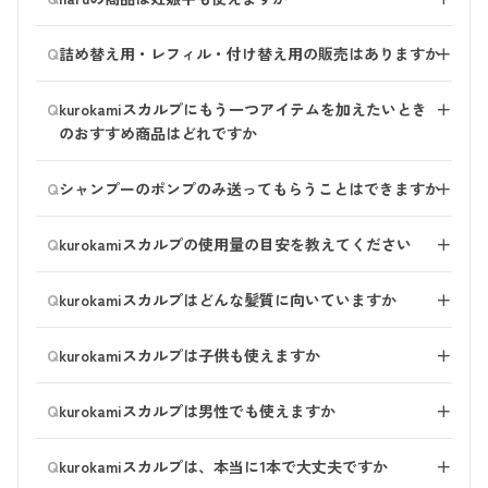
女性の髪や肌のことを考えて作られた商品もございます
プでのサポートを終了しております。推奨環境でのご利
が、男性のお客様にもご使用いただけると考えておりま
基本的にお使いいただいても差し支えないと考えており
用をお願いいたします。
Q
す。
詰め替え用・レフィル・付け替え用の販売はありますか
＋
ますが、 妊娠中はお肌がデリケートになりやすく、香
りにも敏感になる場合がありますので、ご体調に合わせ
現在、haruでは詰め替え用商品のご用意がございませ
・スマートフォン以外の携帯電話からのご利用
Q
てご使用ください。
kurokamiスカルプにもう一つアイテムを加えたいとき
＋
ん。
・Windows XP以前のパソコンからのご利用
のおすすめ商品はどれですか
特にシャンプーやボディウォッシュの詰め替えに関して
・Internet Explorerでのご利用てから再度お試しくださ
は多くのご要望をいただいており、開発に向けて検討を
い。
●髪のパサつき対策や、まとまりを良くしたい！
Q
続けております。
シャンプーのポンプのみ送ってもらうことはできますか
＋
→保湿成分たっぷりの デリ・レシピトリートメント が
おすすめです。天然由来の上質なオイル成分も配合して
ポンプのみの販売は行っておりません。
ただ、haruの商品は防腐剤を使用しておらず、詰め替え
Q
おり、しっとりまとまる髪に導きます。
kurokamiスカルプの使用量の目安を教えてください
＋
時に水や菌が混入することで品質を保つことが難しいた
kurokamiスカルプはとても泡立ちがよいシャンプーです
め、販売に至っておりません。
●髪のツヤを出したい！手軽にケアしたい！
Q
kurokamiスカルプはどんな髪質に向いていますか
＋
が、ご自身の髪にあわせた量をお使いいただくことで、
お客様に安心してお使いいただける形が整い次第、詰め
→髪の集中美容液 ヘアミネラルエッセンス がおすすめ
シャンプーの良さを感じやすくなります。
替え用やレフィルのご提供を目指してまいります。
髪質を選ばずご使用いただけます。
です。 タオルドライ後の髪に吹きかけるだけの簡単ケ
Q
次の目安を参考に、髪の長さや太さ、量にあわせて、調
kurokamiスカルプは子供も使えますか
＋
アですが、海洋深層水のちからで髪の内側から潤してく
整しながらお使いください。
容器の処分や環境への配慮に関して心苦しい限りです
れます。
お子様もご一緒にご使用いただけます。 赤ちゃん用に
が、ご理解のほどお願いいたします。
Q
kurokamiスカルプは男性でも使えますか
＋
お作りしているわけではございませんので、お肌のバリ
髪の長さにあわせた使用量の目安
環境への取り組みについては、こちらもぜひご覧くださ
●髪のつるんと感がほしい！
ア機能が整ってくる2～3歳以上のご使用をおすすめして
お使いいただけます。
●ショート：2プッシュ
い。
→髪の補修美容液 ヘアリペアセラム がおすすめです。
Q
おります。
kurokamiスカルプは、本当に1本で大丈夫ですか
＋
しかし、女性の髪や頭皮のことを考えた処方となってお
●ボブ：2.5プッシュ
高濃度に配合しているヘマチンのちからで、髪のキュー