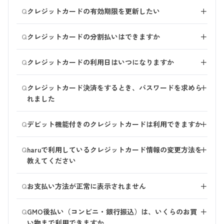
■代金引換・払込用紙（GMO後払い）をご利用の場合
※GMO後払いは、サービスの提供元であるGMOペイメ
決済エラー詳細に関しましては、個人信用情報に起因す
車庫
Q
代金をお支払いいただいた際に発行される受領書をもっ
クレジットカードの有効期限を更新したい
＋
ントサービス株式会社によって与信審査が行われます。
る内容でございますので、弊社では確認できかねます。
て、領収書に代えさせていただきます。
与信審査の結果についてはharuへも開示されないため、
お手数をおかけしますが、ご利用のカード会社様へお問
マイページからご変更をお願いいたします。 ログイン
■クレジットカード・Amazonpayをご利用の場合 ご利
お問い合わせいただいてもご回答することができませ
Q
い合わせいただくようお願いします。
クレジットカードの分割払いはできますか
＋
後、「ご注文・定期コースについて」よりお支払い方法
用のクレジットカード会社が発行するご利用明細書をも
ん。
を変更・更新できます。 再度、クレジットカード情報
申し訳ございません。対応しておりません。
って、領収書に代えさせていただきます。
Q
をご登録ください。 ※定期コースのお支払い方法は、
クレジットカードの利用日はいつになりますか
＋
次回お届け日の9日前までにご変更ください。
商品の出荷日がご利用日となります。
Q
クレジットカード決済をするとき、パスワードを求めら
＋
※引き落とし時期はカード会社によって異なります。詳
れました
細はカード会社へお問い合わせください。
2022年10月より、本人認証サービス（3Dセキュア）を導
Q
デビット機能付きのクレジットカードは利用できますか
＋
入いたしました。 クレジットカードをご利用の際に、
パスワードをご入力いただくことで本人であることを認
デビット機能付きのクレジットカードもご利用いただけ
Q
証するサービスです。
haruで利用しているクレジットカード情報の変更方法を
＋
ます。 デビット機能付きのクレジットカードをご利用
お手数をおかけいたしますが、お客様に安全にお買い物
教えてください
の場合、お客様のカードの有効性を確認した時点（ご利
をしていただけるようご協力をお願いいたします。
用枠の与信時）で、 口座より即時引落としとなりま
マイページにログイン後、「ご注文・定期コースについ
Q
す。
お支払い方法が正常に表示されません
＋
て」の【お申込み中の定期コース】より、ご変更いただ
けます。
当サービスを快適にご利用いただくために、以下の環境
■商品の発送前にご注文内容の「変更」をご希望の場合
Q
「お支払い情報」より、新しいカード情報をご入力くだ
GMO後払い（コンビニ・銀行振込）は、いくらのお買
＋
でのご利用を推奨しております。
一時的に二重の引き落としが発生いたします。 後日、
さい。
い物まで利用できますか