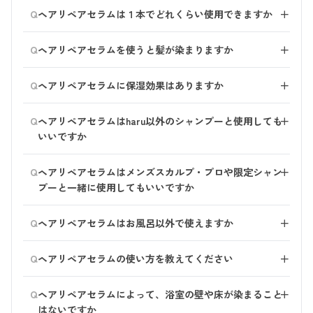
ヘアリペアセラムはシャンプーをしている最中にご使用
せて、調整しながらご使用ください。
Q
ヘアリペアセラムは１本でどれくらい使用できますか
＋
ください。 乾いた髪へお使いになると、お召し物やタ
使用量を増やす場合は、1回あたり10プッシュまでがお
オルなどにヘアリペアセラムの色がついてしまう可能性
ご使用いただく量や頻度によって異なります。 ショー
すすめです。（量が多すぎると、ごわごわした手触りに
Q
があります。 （布についてしまうと、非常に落ちにく
ヘアリペアセラムを使うと髪が染まりますか
＋
トヘアのお客様に毎日4プッシュお使いいただいた場
なる場合があります。）
いです。）
合、約3か月分です。
いいえ、髪を染めるものではありません。
Q
ヘアリペアセラムに保湿効果はありますか
＋
キューティクルを補修してくれる美容液です。
詳しい使い方は
こちら
をご覧ください。
保湿成分は配合しておりませんが、ヘアリペアセラムに
Q
ヘアリペアセラムはharu以外のシャンプーと使用しても
＋
は髪のキューティクルを補修する力があるため、 お使
いいですか
いいただく中で、髪の状態が整っていくのをご実感いた
だきやすい商品です。
基本的にharuのシャンプーとご使用いただくことをおす
Q
うるおい補給でしたら、ヘアミネラルエッセンスやデ
ヘアリペアセラムはメンズスカルプ・プロや限定シャン
＋
すめしております。
リ・レシピトリートメントをおすすめいたします。
プーと一緒に使用してもいいですか
ご使用いただけます。
Q
ヘアリペアセラムはお風呂以外で使えますか
＋
液体が黒っぽくお洋服などについてしまう可能性がある
Q
ヘアリペアセラムの使い方を教えてください
＋
ため、お風呂場で使用しよく洗い流してください。
シャンプーを泡立てながら髪全体に行き渡らせた後、ヘ
Q
ヘアリペアセラムによって、浴室の壁や床が染まること
＋
アリペアセラムを吹きかけます。 シャンプーの泡にヘ
はないですか