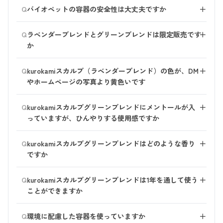
これまでのボトルは石油資源が原料のプラスチックでし
Q
仕上りはしっとりです。
バイオペットの容器の安全性は大丈夫ですか
＋
たが バイオペットは植物由来のバイオエタノールを原
【ポイント】ラベンダーブレンドは、オリジナルをベー
料の一部として使用しています。
問題ないことを確認しております。ご安心ください。
スにした香り違いです。泡立ち、洗浄力、仕上がりなど
Q
CO2の削減についても配慮されており、サトウキビから
ラベンダーブレンドとグリーンブレンドは限定販売です
＋
はオリジナルと同じです。
砂糖を作るときの副産物を利用するため食糧を犠牲にす
か
●グリーンブレンド： ライムやシークワーサーなどの
ることもありません。
kurokamiスカルプ（ラベンダーブレンド）・（グリーン
精油をブレンドしたシトラスの香りで、 仕上りはさわ
Q
kurokamiスカルプ（ラベンダーブレンド）の色が、DM
＋
ブレンド）は、 定番品としてご用意しております。 気
やかです。
やホームページの写真より黄色いです
分や季節にあわせて、お楽しみください。
【ポイント】グリーンブレンドは、オリジナルと成分の
配合が一部異なります。フケ・かゆみ・ニオイに着目し
kurokamiスカルプ ラベンダーブレンドをはじめ、haruの
Q
kurokamiスカルプグリーンブレンドにメントールが入
＋
た成分などをプラスしています。
商品は天然由来の素材からお作りしているため 商品の
っていますが、ひんやりする使用感ですか
色に若干差が生じることがあります。品質には問題あり
ませんので、ご安心ください。
清涼感はそれほど強くありませんが、メントールのすっ
Q
表面のロゴの下に、「lavender blend」と記載があるも
kurokamiスカルプグリーンブレンドはどのような香り
＋
きり感があり爽やかな使い心地です。
のは、ラベンダーの香りのシャンプーです。
ですか
ライムやシークワーサーなどの精油をブレンドした、さ
Q
kurokamiスカルプグリーンブレンドは1年を通して使う
＋
わやかなシトラスの香りです。
ことができますか
オリジナルの柑橘系とはひとあじ違う香りをお楽しみい
ただけます。
はい、ご使用いただけます。 暑い季節や、運動のあと
Q
環境に配慮した容器を使っていますか
＋
等、さわやかさを感じたいときにぴったりのシャンプー