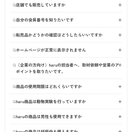
商品の品質には万全の注意を払っておりますが、配送中
買い求めいただいた場合は、各ショップの規約をご確認
の設定によっては、迷惑メールと判断し、受信拒否及び
Q
店舗でも販売していますか
＋
の事故等で破損が生じた場合、 またはご注文内容と異
ください。
削除されることがございます。 この場合、当社では正
なる商品が届いた場合は、速やかに交換させていただき
・店舗にてご購入いただいた商品のご返品はお受付でき
常に配信できたことになり、判断ができません。 お手
ご用意しております。
Q
ます。 恐れ入りますが、haruお客様センターまでご連絡
自分の会員番号を知りたいです
＋
かねます。ご了承ください。
数ですが、ご使用のセキュリティソフトの設定をご確認
こちらのページをご参考にされてください。
ください。
いただき、迷惑メール除外の設定をお願いいたします。
取り扱い店舗一覧
商品お届けの際に、一緒にお届けしている「お買上げ伝
※公式ショップ以外で購入された商品（転売品）は交換
■プロバイダの迷惑メールサービスにより、拒否/削除
Q
転売品かどうかの確認はどうしたらいいですか
＋
票」の右上に記載しております。 お買上げ伝票がお手
の対象外です。 また、交換の際はお手元の商品のご返
されている プロバイダによっては、迷惑メールをブロ
※店舗によって、在庫や取り扱い商品が異なります。
元にない場合は、haruお客様センターまでお問い合わせ
公式haruオンラインショップよりお買い求めいただいた
送が必要となります。 ご注文歴や商品の確認ができな
ックする無料サービスが標準設定されている場合がござ
在庫状況は直接店舗へお問い合わせいただくか、お近く
Q
ください。
ホームページが正常に表示されません
＋
商品が正規商品です。
い場合は、交換はお断りさせていただきます。ご了承く
います。 この場合、当社では正常に配信できたことに
の店舗へお立ち寄りの上ご確認ください。
楽天市場、Yahoo!ショッピング、Amazonでもharuの公
ださい。
なり、判断ができません。 セキュリティソフト/ウイル
当サービスを快適にご利用いただくために、以下の環境
Q
式ショップを出店しております。 「haru公式」と記載の
（企業の方向け）haruの担当者へ、取材依頼や営業のア
＋
ス対策ソフトの設定を確認していただいても問題ない場
でのご利用を推奨しております。
あるショップにてお買い求めください。
ポイントを取りたいです。
合、お手数ですが、ご利用のプロバイダに迷惑メールサ
haruでは、どの商品も1つ1つ、心を込めてお作りしてお
ービスがあるかご確認をお願いいたします。
■推奨のインターネットブラウザ ＞『Google
担当者直通のメールアドレス「promo@nijito.jp」へご連
ります。 お客様におかれましても、転売品の購入はお
■メールボックスの最大容量を超えてしまっている メ
Q
Chrome（最新版）』 ＞『Safari（最新版）』
商品の使用期限はどれくらいですか
＋
絡をお願いいたします。
控えいただきますようお願いいたします。
ール容量が一杯の場合は、メール受信ができません。ご
※上記以外のブラウザをご利用の場合、正しく表示され
お問い合わせフォームやお客様センターのメールアドレ
未開封の場合、高温多湿、直射日光を避けていただくと
※転売品は当社の管理外となり、品質の保証ができかね
確認ください。
ない場合や、機能の一部が正しく動作しない場合があり
Q
スは、 haruをご利用いただいているお客様のご用件にお
haru商品は動物実験を行っていますか
＋
製造から3年は品質を保つことができるよう製造してお
ます。 また、転売品はアフターサービスの対象外とさ
■ご登録いただいたメールアドレスが間違っている 特
ます。 ブラウザやOSを最新のバージョンにアップデー
答えするためにご用意しております。 お客様にできる
ります。
せていただきます。
にドメインの「.ne.」と「.co.」を間違って入力される
haruでは商品開発のための動物実験は行っておりませ
トしてから再度お試しください。
かぎり早く返答できるよう努めておりますので、企業の
Q
開封後はできるだけ早くご使用ください。
haruの商品は男性も使用できますか
＋
方が多いので、ご注意ください。
ん。 また、今後も行う予定はございません。
方からのご連絡はお控えいただきますようお願いいたし
なお次の環境につきましては、セキュリティの観点や
性別にかかわらずご使用いただけます。
ます。
Q
haruの商品は妊娠中も使えますか
＋
Microsoftによる開発終了に伴い、haruオンラインショッ