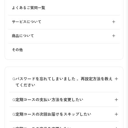
よくあるご質問一覧
サービスについて
＋
会員登録・マイページ
商品について
＋
サービス
全商品共通
その他
ご注文
kurokamiスカルプ（オリジナル）
お支払い
kurokamiスカルプ（ラベンダーブレンド）
Q
パスワードを忘れてしまいました 。再設定方法を教え
＋
返品・交換・キャンセル
kurokamiスカルプ（グリーンブレンド）
てください
マイページログイン画面の、「パスワードをお忘れの
クーポン
メンズスカルプ・プロ
Q
定期コースの支払い方法を変更したい
＋
方」より、お手続きをお願いいたします。
定期コース
オールワンズローション
マイページよりご変更が可能です。
Q
定期コースの次回お届けをスキップしたい
＋
お届け（出荷・配達）
ダブルスキンフォーム
「お申し込み中の定期コース」より、対象の定期コース
マイページより、お届けサイクルの変更や、次回配達日