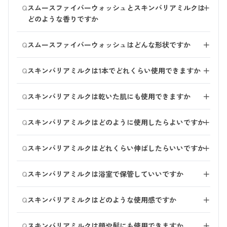
手でなでるように洗うことを基本にしているため、もっ
Q
め、ボディタオルやボディスポンジを使わなくてもすべ
スムースファイバーウォッシュとスキンバリアミルクは
＋
をおすすめいたします。
ちりした泡というより、きめ細かい泡立ちです。 洗い
すべの肌へ導きます。
どのような香りですか
あがりの肌は、ほどよくさっぱりします。
※1結晶セルロース（洗浄成分）、※2グルコマンナン
シトラスハーブの香りです。 kurokamiスカルプシリー
（洗浄成分）
Q
スムースファイバーウォッシュはどんな形状ですか
＋
ズと一緒にお使いいただくことを考え、柑橘系の香りを
セレクトしました。 13種類の精油をブレンドし、甘さと
液体タイプのボディウォッシュです。 なでるように手
Q
すっきり感のある香りです。
スキンバリアミルクは1本でどれくらい使用できますか
＋
で洗うだけで、きめ細かい泡が立ちます。
1本で約2か月分です。 ※全身に1プッシュ＋乾燥が気に
Q
スキンバリアミルクは乾いた肌にも使用できますか
＋
なるところに軽く重ね付けして約2か月分
乾いた肌にもご使用いただけます。 しかし、濡れた肌
Q
スキンバリアミルクはどのように使用したらよいですか
＋
にお使いいただくことを考えてお作りしているため、
乾燥が気になる場合や保湿感が足りない場合の重ねづけ
スムースファイバーウォッシュで身体を洗った後にご使
Q
も含めて、濡れた肌へのご使用をおすすめしておりま
スキンバリアミルクはどれくらい伸ばしたらいいですか
＋
用ください。 浴室から出る前の濡れた肌に「1プッシュ
す。
＋乾燥が気になるところに軽くもう1プッシュ」なじま
お身体が濡れた状態で、スキンバリアミルクの白っぽさ
Q
せます。
スキンバリアミルクは浴室で保管していいですか
＋
が消えるまで伸ばしてください。
スキンバリアミルクの白っぽさが消えるまでのばした
はい、浴室にてご使用ください。
ら、あとはタオルでポンポンと軽く水気を拭いてくださ
Q
スキンバリアミルクはどのような使用感ですか
＋
浴室から出る前に保湿をすることで、乾燥を防いでくれ
い。 ※スキンバリアミルクは洗い流す必要はありませ
ます。
伸びがよく、べたつきが少ないです。
ん。
Q
浴室乾燥を使用する際は、高温になる場合があるため、
スキンバリアミルクは顔や髪にも使用できますか
＋