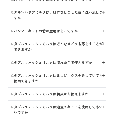
浴室から出しておくと安心です。
スキンバリアミルクはお身体の保湿にお役立ていただく
Q
スキンバリアミルクは、肌になじませた後に洗い流しま
＋
ことを考え お作りしており、他の部位へのご使用はお
すか
すすめしておりません。
スキンバリアミルクは洗い流さず、身体にのばした後、
Q
バンブーネットの竹の産地はどこですか
＋
タオルで軽く拭いてください。
濡れた肌にミルクをのばすと、バンブーネット（※結晶
国産の竹を使用しています。
Q
セルロース：ナノ化した竹繊維）が肌の上で見えないヴ
ダブルウォッシュミルクはどんなメイクも落とすことが
＋
ェールをつくり、水分を吸着してくれます。
できますか
専用のクレンジングやリムーバーを必要とするメイク
Q
ダブルウォッシュミルクは濡れた手で使えますか
＋
は、落ちにくい場合があります。 その際はクレンジン
グを使用したあとに、ダブルウォッシュミルクをお使い
ご使用いただけます。
Q
ください。
ダブルウォッシュミルクはまつげエクステをしていても
＋
少量の水を加えて軽く泡立てることで、汚れ落ちがよく
使用できますか
なります。
洗浄成分の性質上、まつげエクステへの影響は少ないと
Q
ダブルウォッシュミルクは何歳から使えますか
＋
思います。 ご心配な場合は、目立たない部分でお試し
いただくか、施術店にご相談いただくことをおすすめい
メイク落ちを考慮した処方となっているので、お子様へ
Q
たします。
ダブルウォッシュミルクは泡立てネットを使用してもい
＋
のご使用は避けていただいた方がよいかと思います。
いですか