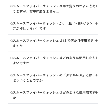
※ヘアリペアセラムはシャンプーをする途中でお使いく
おすすめの洗い方は「手」で洗うことです。 スムース
Q
ださい。トリートメント中のご使用はおすすめしており
スムースファイバーウォッシュは手で洗うのがよいとあ
＋
ファイバーウォッシュは、ボディスポンジやボディブラ
ません。
りますが、背中に届きません…
シを使わず、手でなでるように洗うだけできめ細かい泡
がたちます。 (手で洗うことで肌への摩擦も軽減します)
背中が洗いづらいときは、ボディタオルなどをご使用く
Q
お客様のお好みもあるかと思いますので、ボディスポン
スムースファイバーウォッシュが、〔固い/白い/ポン
＋
ださい。
ジやボディブラシをご使用いただいても構いません。
プが押しづらい〕です
お肌への負担がかかりづらい、やわらかいものがおすす
めです。
スムースファイバーウォッシュは低温環境において固く
Q
スムースファイバーウォッシュは1本で何か月使用でき
＋
なったり白っぽくなることがあります。 これはオリー
ますか
ブ油からつくった石鹸成分によるものです。
オリーブ油の成分の一部が低温で固まり起こる現象で、
1本で約2か月分です。 ※1回に2プッシュご使用の場合
Q
品質には問題ありません。 あたたかい場所にしばらく
スムースファイバーウォッシュはどのように使用したら
＋
置いたり、35～40度（入浴する温度）くらいでボトルご
よいですか
と湯煎していただくと、通常通りお使いいただけます。
特にコツはありません。手で優しくなでるように洗って
繰り返し湯煎しても品質には問題ありませんので、気に
Q
スムースファイバーウォッシュの「タオルレス」とは、
＋
ください。 おすすめの使用量は1回につき2プッシュで
なる場合はご使用前に湯舟や洗面器などであたためてか
どういうことですか
す。 ボディタオルやスポンジを使わなくても、きめ細
らご使用ください。 （お湯につける場合は容器に水が
かな泡が汚れを落とします。
ボディタオルが必要ないという意味です。 スムースフ
入らないように、容器の肩の部分まで浸してくださ
Q
スムースファイバーウォッシュでお身体を洗った後は、
スムースファイバーウォッシュはどのような使用感です
＋
ァイバーウォッシュは、ナノ化した竹の繊維バンブーネ
い。）
スキンバリアミルクでの保湿がおすすめです。
か
ット※1と、こんにゃく繊維※2を配合しています。
また、ボディウォッシュが固いと、ポンプを押しづらい
2つの繊維が汚れや余分な皮脂をやさしく絡めとるた
場合がございます。 その際もあたためてからのご使用