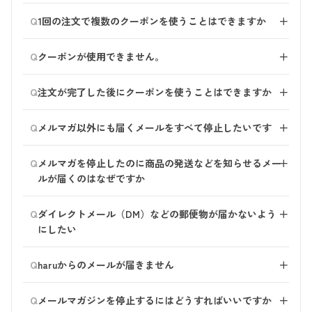
イディ）をご利用いただけます。
「ご利用ガイド」ををご参照ください。
場合、電子マネーのご利用が可能ですが、サービス内容
Q
1回の注文で複数のクーポンを使うことはできますか
＋
URL：
https://haru-shop.jp/shop/pages/order/
は変更となる場合がございます。
最新情報はご注文時に同梱しているお買上伝票の裏面、
クーポンの併用はできません。
Q
クーポンが使用できません。
＋
または後払い業務を委託している GMOペイメント株式
1回のご注文につき、1枚ご利用いただけます。
会社のホームページをご確認ください。
クーポンには、有効期限があります。
Q
注文が完了した後にクーポンを使うことはできますか
＋
有効期限を過ぎると無効となるため、表示されません。
＞GMO後払い お客様用サイト
ご注文完了後に、クーポンをご利用いただくことはでき
Q
メルマガ以外にも届くメールをすべて停止したいです
＋
ません。ご了承くださいませ。
お問い合わせフォームより、ご連絡をお願いいたしま
Q
メルマガを停止したのに商品の発送などを知らせるメー
＋
す。
ルが届くのはなぜですか
「haruから届くすべてのメール不要」とお伝えいただく
ことで、メールをお送りしないようお手続きいたしま
メールマガジンの配信停止をされていても、ご注文内容
Q
す。
ダイレクトメール（DM）などの郵便物が届かないよう
＋
確認や商品の発送をお知らせする自動配信メールはお送
※ご注文内容の確認や出荷に関するお知らせなど、すべ
にしたい
りします。
て配信を停止します。 メールマガジンのみを停止する
こちらもご不要な場合は、恐れ入りますがharuお客様セ
お手数をおかけいたしますが、haruお客様センターまで
場合は、マイページよりお手続きください。
Q
ンターまでお知らせください。 「haruから届くすべての
haruからのメールが届きません
＋
お問い合わせください。
メール不要」とお伝えいただくことで、すべてのメール
お客様のパソコンのメールソフトやセキュリティソフト
をお送りしないようお手続きいたします。
Q
メールマガジンを停止するにはどうすればいいですか
＋
の受信設定が影響している場合がございますので、下記