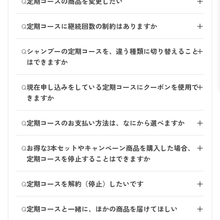
Q
をご選択ください。
定期コースの商品を変更したい
＋
の変更（延長）のお手続きが可能です。
配信設定（DM・メルマガ）
ヘアミネラルエッセンス
「お支払い情報」よりお手続きいただけます。
※定期コースは次回到着日の8日前に出荷準備に入りま
マイページより、定期コース商品の変更手続きが可能で
Q
す。出荷準備に入ったお届け情報は「注文履歴」よりご
定期コースに継続回数の制約はありますか
＋
す。
デリ・レシピトリートメント
確認いただけます。
回数の制約はございません。 2回目以降いつでも解約が
Q
【マイページからの手続き方法】
シャンプーの定期コースを、違う種類に切り替えること
＋
スムースファイバーウォッシュ
可能です。
※定期商品を変更する際は、はじめに変更希望の商品を
はできますか
追加し、その後変更前の商品の削除をお願いいたしま
スキンバリアミルク
マイページよりご変更いただけます。
す。
Q
現在申し込みをしている定期コースにクーポンを使用で
＋
※ただし、期間限定シャンプーやスカルプクリアバラン
ダブルウォッシュミルク
きますか
スは、定期コースの切り替え対象外となっております。
1.マイページにログイン
ご了承ください。
「ご利用ガイド」のご確認をお願いいたします。
ヘアリペアセラム
2.お申し込み中の定期コースより、「ご注文内容の確
Q
【マイページからの手続き方法】
定期コースのお支払い方法は、なにから選べますか
＋
認・変更」を選択
はじめに変更をご希望の商品を追加し、その後ご不要な
スカルプエッセンス100
URL：
https://haru-shop.jp/shop/pages/order/
3.「追加可能商品」よりご希望の商品を追加
「代金引換」「GMO後払い（コンビニ支払い・銀行振
商品を削除してください。
Q
お得な3本セットやキャンペーン商品を購入した場合、
＋
4.ご不要な商品は「編集」ボタンより削除いただけます
込）」「クレジットカード決済」「AmazonPay」より
1.マイページにログイン
スカルプクリアバランス
定期コースを停止することはできますか
お選びいただけます。 ご変更手続きがないかぎり、2回
2.定期コースの画面で、「ご注文内容の確認・変更す
目以降も初回と同じお支払い方法でお届けします。
配達日の9日前までは、マイページから次回配達日をご
る」
urah（ユラ）シグネチャクレンザー
Q
定期コースを解約（停止）したいです
＋
変更いただけます。
3.「お届け商品の追加」を選択
※PayPayは定期コースのお支払いにお選びいただけま
4.追加したい商品を選択
urah（ユラ）リポレイヤードミルク
マイページより、解約手続きが可能です。
せん。
Q
定期コースと一緒に、ほかの商品を届けてほしい
＋
5.「編集」よりご不要な商品を削除