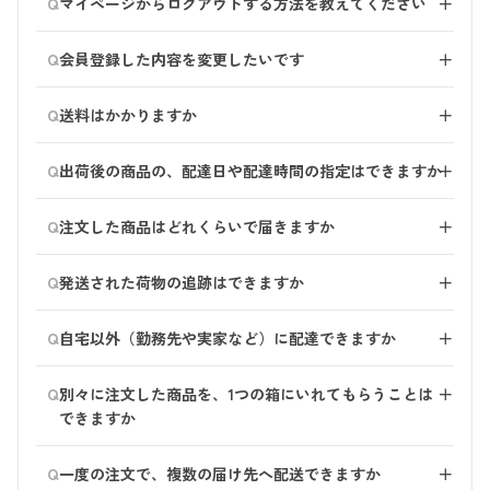
Q
までに雑誌（注文ハガキ）、お電話にてご注文されたこ
マイページからログアウトする方法を教えてください
＋
ご変更前のメールアドレス（ログインID）とパスワード
クスに届いていませんか
例②）test+@haru.jp →「＠」の前に「+」が入力され
とがあるお客様は、haruお客様センターまでご連絡くだ
でマイページにログインし、下記の手順でご変更をお願
マイページ内トップページの左下にログアウトボタンを
ている
さい。 楽天、Yahoo!ショッピング、Amazonなどのharu
Q
いいたします。
会員登録した内容を変更したいです
＋
【3】迷惑メールに対するフィルターが設定されていま
設けておりますので、ご活用ください。
例③）test@ haru.jp →「＠」の間またはアドレス前後
公式ショップにてお買い物いただいたことのあるお客様
せんか
に「スペース」が入力されている
​マイページにログイン後、次の手順でご変更いただけま
は、当サイトで新規登録の手続きをお願いいたします。
1.マイページにログイン（旧メールアドレス、パスワー
メールの受信設定方法はご使用の会社によって異なりま
Q
送料はかかりますか
＋
例④）test@haru.jp. →アドレスの最後に「.」が入力さ
す。
ドを入力）
す。
れている
■2025年10月1日以降、初めてログインする場合 オンラ
ご注文金額により送料が異なります。
2.「会員情報」を選択を選択し、メールアドレスの変更
・docomo：受信リスト/拒否リスト設定
例⑤）test@ →アドレスの最後（＠以降）が空白になっ
Q
▼ご変更方法
出荷後の商品の、配達日や配達時間の指定はできますか
＋
インショップのリニューアルにともない、パスワードの
手続きを行なってください。
・au：迷惑メールフィルター設定
ている
1.画面上にある『会員情報』をクリック
再設定が必要です。
5,000円（税込）以上 のご注文：送料無料（通常注文・
・Softbank：迷惑フィルターの設定
出荷後の配送日時は、佐川急便のホームページ、または
-----------------------
3.変更内容をご確認のうえ、『入力内容の確認へ進む』
■パスワードの再設定を押してもメールが届かない場合
Q
定期コースともに適用）
注文した商品はどれくらいで届きますか
＋
※メールアドレスとパスワードどちらもわからない場合
・iCloud：iCloudユーザーガイド
佐川急便公式LINEからご変更いただけます。 詳しくは
上記に限らず、使用できないアドレスを入力されている
をクリック
こちらをご確認ください。
4,999円（税込）以下 のご注文：全国一律 650円（税
は、お問い合わせフォームよりご連絡をお願いいたしま
・Gmail：迷惑メールのマーク付けとマークの解除
こちら
をご覧ください。
場合は、エラーメッセージが出ます。 正しいアドレス
■発送後のお届け日数目安
4.内容に誤りがなければ、『変更内容を確認する』をク
■ログイン用のメールアドレスが使用できなくなった場
込） の送料を頂戴しております
す。
・Yahoo：Yahoo!メールの迷惑メール対策
Q
発送された荷物の追跡はできますか
＋
をご入力いただきますよう、お願いいたします。
リック
合 「登録しているメールアドレス（ログインID）の変更
・Hotmail：Hotmailで迷惑メールを受信しない設定
九州（沖縄県除く）・四国・本州・北海道･･･2日～3日
5.「更新しました」と表示されると完了
はできますか？」をご覧ください。
運送会社のホームページから配達状況をご確認いただけ
■過去に同じメールアドレスを利用して、haruの商品を
Q
程度
自宅以外（勤務先や実家など）に配達できますか
＋
■ページが正常に表示されていない場合 「ホームペー
ます。 追跡に必要な送り状番号（伝票番号）は出荷手
【4】ドメイン指定受信を設定していませんか
ご注文いただいた場合 同じメールアドレスでのご登録
沖縄県・離島･･･4日以上
ジが正常に表示されません」をご覧ください。
配が終わり次第、発送完了のお知らせ（メール）にてお
※ドメイン指定受信を設定している場合は、［@haru-
お届け先を指定するページで、ご希望のご住所を指定し
はできかねます。 マイページよりログインのうえ、ご
■ログインID（メールアドレス）及びパスワードに誤り
Q
知らせします。
別々に注文した商品を、1つの箱にいれてもらうことは
＋
shop.jp］を許可してください。
てください。
注文をお願いいたします。 パスワードをお忘れの場合
商品の出荷が完了すると、ご登録のメールアドレスにお
がある
※追跡サービスに送り状番号が反映されるまでには、時
できますか
勤務先住所を指定される場合は、住所の末尾に必ず会社
は、再発行手続きをしていただくか、haruお客様センタ
荷物のお問い合わせ番号をお送りします。（件名：商品
・大文字、小文字は正しく入力されていますか？
間がかかります。 データが反映されていない場合は、
【5】今までに、haruオンラインショップから注文され
名をご入力ください。
ーまでお問い合わせください。
ご注文完了後の商品のおまとめはできかねます。 1つの
出荷のご案内） 出荷済み商品の配送状況は、佐川急便
・スペース（空白）が入っていませんか？
少し時間をあけて再度お試しください。
たことはありますか
Q
※ご自宅以外のご住所を指定しただけでは、お買上伝票
一度の注文で、複数の届け先へ配送できますか
＋
箱にまとめてのご注文をご希望の場合は、ご注文をキャ
のお問い合わせページよりご確認ください。
・半角入力になっていますか？