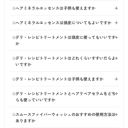
失防止のため外れません。回してご利用ください。）
ご使用いただけます。
Q
使用後はストッパーを元の位置に戻してください。
ヘアミネラルエッセンスは子供も使えますか
＋
ヘアミネラルエッセンスはお子様もご一緒にご使用いた
Q
ヘアミネラルエッセンスは頭皮についてもよいですか
＋
だけます。 ただし、赤ちゃん用にお作りしているわけ
ではございませんので、お肌のバリア機能が整ってくる
頭皮にもお使いいただけます。 ミネラル分や保湿成分
Q
2～3歳以上のご使用をおすすめしております。
デリ・レシピトリートメントは頭皮に使ってもいいです
＋
がたっぷり入っておりますので、頭皮のケアにもお役立
か
てください。
デリ・レシピトリートメントは「頭皮と髪にごちそう
Q
デリ・レシピトリートメントはどれくらいすすいだらよ
＋
を」というコンセプトで作られた商品です。ぜひ頭皮に
いですか
もお使いください。 その際、毛先から順になじませて
お使いいただくとより良いです。
しっとりさせたい方は軽くすすぎ、べたつきが気になる
Q
100％天然由来の素材のみで作られているため、市販の
デリ・レシピトリートメントは子供も使えますか
＋
方はしっかりすすいでください。
トリートメントとは使用感が異なります。 使い始めは
デリ・レシピトリートメントはお子様もご一緒にご使用
物足りなく感じるかもしれませんが、使い続けるうちに
Q
デリ・レシピトリートメントとヘアリペアセラムをどち
＋
いただけます。 ただし、赤ちゃん用にお作りしている
髪の内側からしっかりと保湿されているのをご実感いた
らも使っていいですか
わけではございませんので、お肌のバリア機能が整って
だけると思います。
くる2～3歳以上のご使用をおすすめしております。
はい、お使いいただけます。 ヘアリペアセラムで髪を
Q
スムースファイバーウォッシュのおすすめの使用方法は
＋
補修し、デリ・レシピトリートメントでしっとり健やか
ありますか
な髪にケアできます。