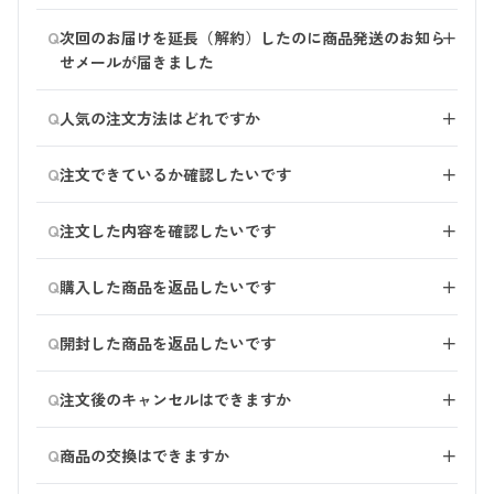
内容をご確認いただきますようお願いいたします。
マイページより次の手順でお手続きをお願いいたしま
Q
次回のお届けを延長（解約）したのに商品発送のお知ら
＋
す。 1.マイページにログインし【会員情報】を選択 2.ペ
■携帯会社のキャリアメール（docomo.ne.jp／
せメールが届きました
ージの一番下にある『メールマガジン』で【受信しな
ezweb.ne.jp等）をご使用の場合 初期設定でメール受信
い】を選択 3.【保存する】を選択 ※反映までに時間が
次回（直近）のお届けが近づいている（9日未満）場
拒否の設定をされている可能性がございます。
Q
かかるため、行き違いで１~2通メールが届く場合がござ
人気の注文方法はどれですか
＋
合、次々回のお届け分より延長（解約）しております。
「@haru-shop.jp」を受信できるようドメイン設定をお
います。ご了承ください。
直近のお届け分もご不要な方は、haruお客様センターま
まとめ買い購入が人気です。
願いいたします。
Q
でご連絡ください。 お届け日を再度変更していただく
注文できているか確認したいです
＋
※設定方法は、ご利用の携帯会社・機種によって異なり
ことで、次回の定期コースを延長することも可能です。
商品の組み合わせは自由で、定期コース・通常購入を問
ますのでお使いの携帯電話の説明書をご確認ください。
マイページの「注文履歴」からご確認ください。 オン
お客様ご自身で変更される場合は、マイページよりお手
Q
わず2個以上のご購入で割引が適用されます。
注文した内容を確認したいです
＋
ご不明な点は、ご契約の携帯電話会社へお尋ねください
ラインショップにてご注文いただいたお客様は、「ご注
続きをお願いいたします。
さらに、5,000円（税込）以上で送料無料になるため、
■フリーメール（hotmaill.com／yahoo.co.jp等）をご使
文完了のお知らせ」メールからもご確認いただけます。
マイページからご確認ください。
とてもお得です。
用の場合 当社からのメールが迷惑メールと判断され、
Q
購入した商品を返品したいです
＋
オンラインショップにてご注文いただいたお客様は、
迷惑メールフォルダに振り分けられている可能性がござ
「ご注文完了のお知らせ」メールからもご確認いただけ
商品到着後8日以内の未開封の商品に限り、返品を受付
います。 一度迷惑メールフォルダをご確認の上、ご利
Q
ます。
開封した商品を返品したいです
＋
いたします。
用のメールソフト、メールサービス、セキュリティソフ
haruお客様センターまでご連絡ください。
トの設定をご確認ください。
全額返金保証付の商品の場合は、開封後でもご返品とし
Q
【返品に関する注意事項】
注文後のキャンセルはできますか
＋
※フリーのメールサービスをご利用されている場合、各
てお受付いたします。 商品到着後30日以内に、お問い
・当ショップ以外でご購入された商品は、返品の対象外
社のガイドなどをご参照ください。
合わせフォームよりご連絡をお願いいたします。 全額
注文後、60分間はご注文キャンセルをすることができま
です。
■セキュリティソフト/ウイルス対策ソフトの機能によ
Q
返金保証付ではない商品は、開封後のご返品は承ってお
商品の交換はできますか
＋
す。 キャンセルご希望の場合は、マイページ内ご注文
・楽天、Yahoo!ショッピングのharu公式ショップにてお
り、拒否/削除されている ご使用のセキュリティソフト
りません。
履歴より、手続きをお願いいたします。